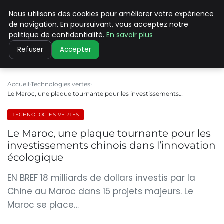
Nous utilisons des cookies pour améliorer votre expérience
CLIMATE C ADVANCED
de navigation. En poursuivant, vous acceptez notre
politique de confidentialité.
En savoir plus
Refuser
Accepter
Accueil
Technologies vertes
Le Maroc, une plaque tournante pour les investissements…
TECHNOLOGIES VERTES
Le Maroc, une plaque tournante pour les
investissements chinois dans l’innovation
écologique
EN BREF 18 milliards de dollars investis par la
Chine au Maroc dans 15 projets majeurs. Le
Maroc se place…