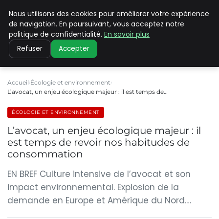
Nous utilisons des cookies pour améliorer votre expérience
CLIMATE C ADVANCED
de navigation. En poursuivant, vous acceptez notre
politique de confidentialité.
En savoir plus
Refuser
Accepter
Accueil
Écologie et environnement
L’avocat, un enjeu écologique majeur : il est temps de…
ÉCOLOGIE ET ENVIRONNEMENT
L’avocat, un enjeu écologique majeur : il
est temps de revoir nos habitudes de
consommation
EN BREF Culture intensive de l’avocat et son
impact environnemental. Explosion de la
demande en Europe et Amérique du Nord.…