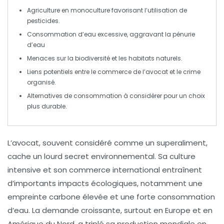
Agriculture en
monoculture
favorisant l’utilisation de
pesticides
.
Consommation d’eau excessive, aggravant la
pénurie
d’eau
Menaces sur la
biodiversité
et les habitats naturels.
Liens potentiels entre le commerce de l’avocat et le
crime
organisé
.
Alternatives de consommation à considérer pour un choix
plus
durable
.
L’
avocat
, souvent considéré comme un
superaliment
,
cache un lourd secret environnemental. Sa
culture
intensive
et son
commerce international
entraînent
d’importants impacts écologiques, notamment une
empreinte carbone
élevée et une forte consommation
d’
eau
. La demande croissante, surtout en
Europe
et en
Amérique du Nord
, a triplé sa production mondiale en