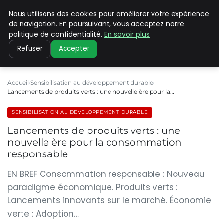
Nous utilisons des cookies pour améliorer votre expérience
CLIMATE C ADVANCED
de navigation. En poursuivant, vous acceptez notre
politique de confidentialité.
En savoir plus
Refuser
Accepter
Accueil
Sensibilisation au développement durable
Lancements de produits verts : une nouvelle ère pour la…
SENSIBILISATION AU DÉVELOPPEMENT DURABLE
Lancements de produits verts : une
nouvelle ère pour la consommation
responsable
EN BREF Consommation responsable : Nouveau
paradigme économique. Produits verts :
Lancements innovants sur le marché. Économie
verte : Adoption…