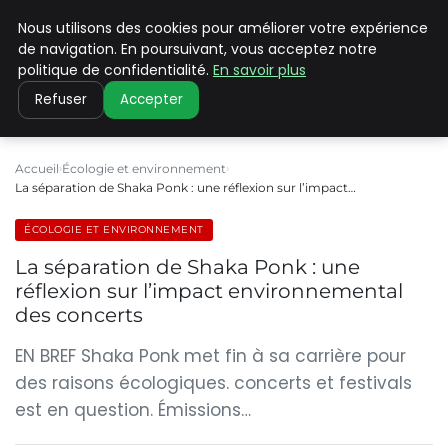
Nous utilisons des cookies pour améliorer votre expérience
CLIMATE C ADVANCED
de navigation. En poursuivant, vous acceptez notre
politique de confidentialité.
En savoir plus
Refuser
Accepter
Accueil
Écologie et environnement
La séparation de Shaka Ponk : une réflexion sur l’impact…
ÉCOLOGIE ET ENVIRONNEMENT
La séparation de Shaka Ponk : une
réflexion sur l’impact environnemental
des concerts
EN BREF Shaka Ponk met fin à sa carrière pour
des raisons écologiques. concerts et festivals
est en question. Émissions…