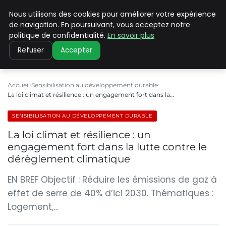
Nous utilisons des cookies pour améliorer votre expérience
CLIMATE C ADVANCED
de navigation. En poursuivant, vous acceptez notre
politique de confidentialité.
En savoir plus
Refuser
Accepter
Accueil
Sensibilisation au développement durable
La loi climat et résilience : un engagement fort dans la…
SENSIBILISATION AU DÉVELOPPEMENT DURABLE
La loi climat et résilience : un
engagement fort dans la lutte contre le
dérèglement climatique
EN BREF Objectif : Réduire les émissions de gaz à
effet de serre de 40% d’ici 2030. Thématiques :
Logement,…