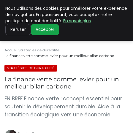
Nous utilisons des cookies pour améliorer votre expérience
CLIMATE C ADVANCED
de navigation. En poursuivant, vous acceptez notre
politique de confidentialité.
En savoir plus
Refuser
Accepter
Accueil
Stratégies de durabilité
La finance verte comme levier pour un meilleur bilan carbone
STRATÉGIES DE DURABILITÉ
La finance verte comme levier pour un
meilleur bilan carbone
EN BREF Finance verte : concept essentiel pour
soutenir le développement durable. Aide à la
transition écologique vers une économie…