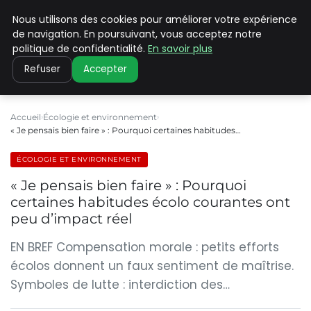
Nous utilisons des cookies pour améliorer votre expérience
CLIMATE C ADVANCED
de navigation. En poursuivant, vous acceptez notre
politique de confidentialité.
En savoir plus
Refuser
Accepter
Accueil
Écologie et environnement
« Je pensais bien faire » : Pourquoi certaines habitudes…
ÉCOLOGIE ET ENVIRONNEMENT
« Je pensais bien faire » : Pourquoi
certaines habitudes écolo courantes ont
peu d’impact réel
EN BREF Compensation morale : petits efforts
écolos donnent un faux sentiment de maîtrise.
Symboles de lutte : interdiction des…