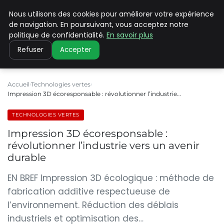
Nous utilisons des cookies pour améliorer votre expérience
CLIMATE C ADVANCED
de navigation. En poursuivant, vous acceptez notre
politique de confidentialité.
En savoir plus
Refuser
Accepter
Accueil
Technologies vertes
Impression 3D écoresponsable : révolutionner l’industrie…
TECHNOLOGIES VERTES
Impression 3D écoresponsable :
révolutionner l’industrie vers un avenir
durable
EN BREF Impression 3D écologique : méthode de
fabrication additive respectueuse de
l’environnement. Réduction des déblais
industriels et optimisation des…