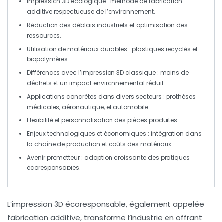
Impression 3D écologique
: méthode de
fabrication
additive
respectueuse de l’environnement.
Réduction des
déblais industriels
et optimisation des
ressources
.
Utilisation de
matériaux durables
: plastiques recyclés et
biopolymères
.
Différences
avec l’impression 3D classique : moins de
déchets
et un
impact environnemental
réduit.
Applications concrètes dans divers secteurs :
prothèses
médicales
,
aéronautique
, et
automobile
.
Flexibilité et
personnalisation
des pièces produites.
Enjeux technologiques et
économiques
: intégration dans
la chaîne de production et coûts des matériaux.
Avenir prometteur : adoption croissante des pratiques
écoresponsables.
L’
impression 3D écoresponsable
, également appelée
fabrication additive, transforme l’
industrie
en offrant