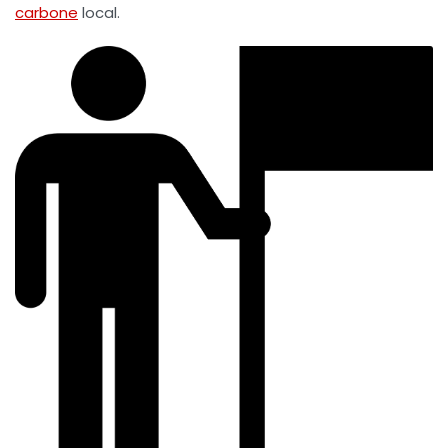
carbone
local.