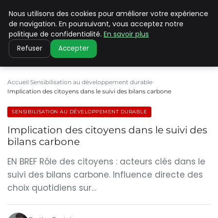
Nous utilisons des cookies pour améliorer votre expérience
CLIMATE C ADVANCED
de navigation. En poursuivant, vous acceptez notre
politique de confidentialité.
En savoir plus
Refuser
Accepter
Accueil
Sensibilisation au développement durable
Implication des citoyens dans le suivi des bilans carbone
SENSIBILISATION AU DÉVELOPPEMENT DURABLE
Implication des citoyens dans le suivi des
bilans carbone
EN BREF Rôle des citoyens : acteurs clés dans le
suivi des bilans carbone. Influence directe des
choix quotidiens sur…