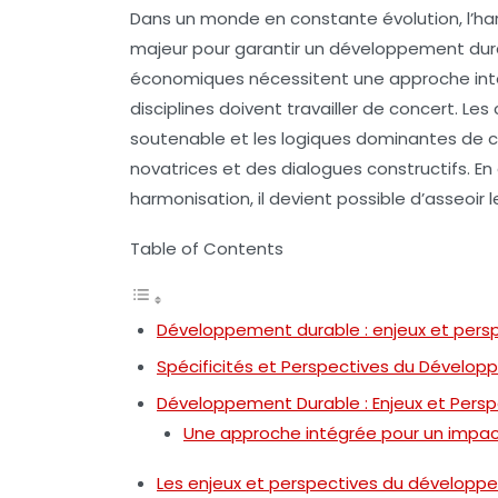
Dans un monde en constante évolution, l’
ha
majeur pour garantir un
développement dur
économiques nécessitent une approche intég
disciplines doivent travailler de concert. 
soutenable
et les logiques dominantes de 
novatrices et des dialogues constructifs. En
harmonisation, il devient possible d’asseoir 
Table of Contents
Développement durable : enjeux et pers
Spécificités et Perspectives du Dévelo
Développement Durable : Enjeux et Persp
Une approche intégrée pour un impact
Les enjeux et perspectives du développ