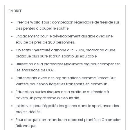
EN BREF
Freeride World Tour
: compétition légendaire de freeride sur
des pentes à couper le souffle.
Engagement
pour le
développement durable
avec une
équipe de près de 200 personnes.
Objectifs
:
neutralité carbone
d’ici 2028, promotion d’une
pratique
plus sûre
et d’un sport
plus équitable
.
Utilisation de la plateforme
Myclimate.org
pour compenser
les émissions de
CO2
.
Partenariats
avec des organisations comme
Protect Our
Winters
pour encourager les transports en commun.
Éducation
sur les
risques
de la pratique du freeride à
travers un programme
WeMountain
.
Initiatives pour
l’égalité des genres
dans le sport, avec des
projets dédiés.
Pour chaque commande, un arbre est planté en
Colombie-
Britannique
.