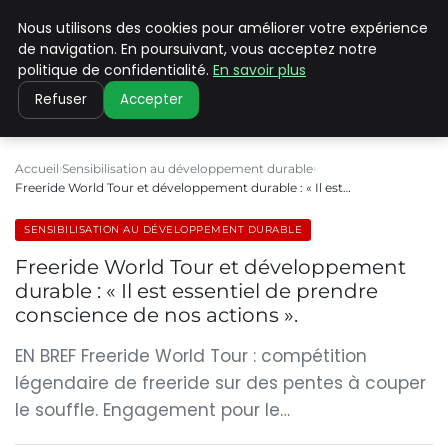
Nous utilisons des cookies pour améliorer votre expérience
CLIMATE C ADVANCED
de navigation. En poursuivant, vous acceptez notre
politique de confidentialité.
En savoir plus
Refuser
Accepter
Accueil
Sensibilisation au développement durable
Freeride World Tour et développement durable : « Il est…
SENSIBILISATION AU DÉVELOPPEMENT DURABLE
Freeride World Tour et développement
durable : « Il est essentiel de prendre
conscience de nos actions ».
EN BREF Freeride World Tour : compétition
légendaire de freeride sur des pentes à couper
le souffle. Engagement pour le…