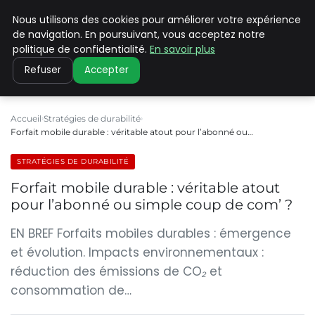
Nous utilisons des cookies pour améliorer votre expérience
CLIMATE C ADVANCED
de navigation. En poursuivant, vous acceptez notre
politique de confidentialité.
En savoir plus
Refuser
Accepter
Accueil
Stratégies de durabilité
Forfait mobile durable : véritable atout pour l’abonné ou…
STRATÉGIES DE DURABILITÉ
Forfait mobile durable : véritable atout
pour l’abonné ou simple coup de com’ ?
EN BREF Forfaits mobiles durables : émergence
et évolution. Impacts environnementaux :
réduction des émissions de CO₂ et
consommation de…