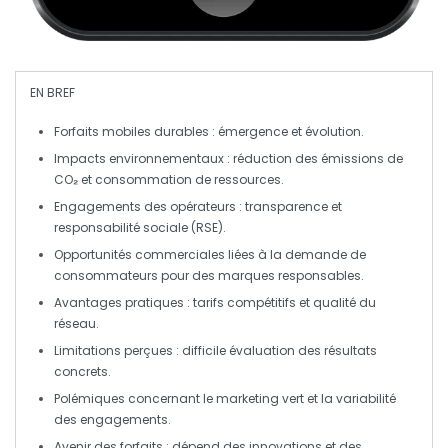
EN BREF
Forfaits mobiles durables
: émergence et évolution.
Impacts environnementaux :
réduction des émissions de
CO₂
et
consommation de ressources
.
Engagements des opérateurs :
transparence
et
responsabilité sociale
(RSE).
Opportunités commerciales liées à la demande de
consommateurs pour des marques
responsables
.
Avantages pratiques :
tarifs compétitifs
et qualité du
réseau
.
Limitations perçues : difficile évaluation des
résultats
concrets
.
Polémiques concernant le
marketing vert
et la variabilité
des engagements.
Avenir des forfaits : dépend des
innovations
et des