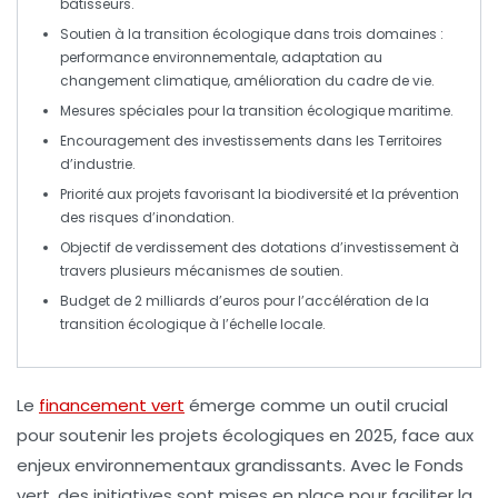
bâtisseurs
.
Soutien à la
transition écologique
dans trois domaines :
performance environnementale
,
adaptation au
changement climatique
,
amélioration du cadre de vie
.
Mesures spéciales pour la
transition écologique maritime
.
Encouragement des investissements dans les
Territoires
d’industrie
.
Priorité aux projets favorisant la
biodiversité
et la
prévention
des risques d’inondation
.
Objectif de
verdissement
des dotations d’investissement à
travers plusieurs mécanismes de soutien.
Budget de
2 milliards d’euros
pour l’accélération de la
transition écologique à l’échelle locale.
Le
financement vert
émerge comme un outil crucial
pour soutenir les
projets écologiques
en 2025, face aux
enjeux environnementaux grandissants. Avec le
Fonds
vert
, des initiatives sont mises en place pour faciliter la