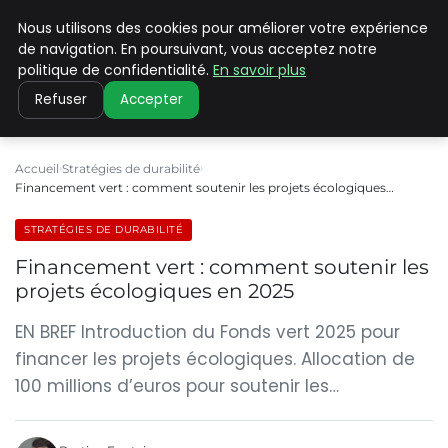
Nous utilisons des cookies pour améliorer votre expérience
CLIMATE C ADVANCED
de navigation. En poursuivant, vous acceptez notre
politique de confidentialité.
En savoir plus
Refuser
Accepter
Accueil
Stratégies de durabilité
Financement vert : comment soutenir les projets écologiques…
STRATÉGIES DE DURABILITÉ
Financement vert : comment soutenir les
projets écologiques en 2025
EN BREF Introduction du Fonds vert 2025 pour
financer les projets écologiques. Allocation de
100 millions d’euros pour soutenir les…