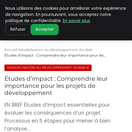
Nous utilisons des cookies pour améliorer votre expérience
CLIMATE C ADVANCED
de navigation. En poursuivant, vous acceptez notre
politique de confidentialité.
En savoir plus
Refuser
Accepter
Accueil
Sensibilisation au développement durable
Études d’impact : Comprendre leur importance pour les…
SENSIBILISATION AU DÉVELOPPEMENT DURABLE
Études d’impact : Comprendre leur
importance pour les projets de
développement
EN BREF Études d’impact essentielles pour
évaluer les conséquences d’un projet.
Processus en 5 étapes pour mener à bien
l’analyse.…