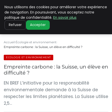
Nous utilisons des cookies pour améliorer votre expérience
CLIMATE C ADVANCED
de navigation. En poursuivant, vous acceptez notre
politique de confidentialité.
En savoir plus
Refuser
Accepter
Accueil
Écologie et environnement
Empreinte carbone : la Suisse, un élève en difficulté ?
ÉCOLOGIE ET ENVIRONNEMENT
Empreinte carbone : la Suisse, un élève en
difficulté ?
EN BREF L’initiative pour la responsabilité
environnementale demande à la Suisse de
respecter les limites planétaires. La Suisse utilise
2,5…