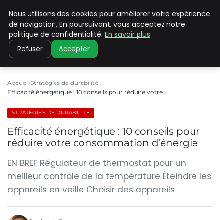
Nous utilisons des cookies pour améliorer votre expérience
CLIMATE C ADVANCED
de navigation. En poursuivant, vous acceptez notre
politique de confidentialité.
En savoir plus
Refuser
Accepter
Accueil
Stratégies de durabilité
Efficacité énergétique : 10 conseils pour réduire votre…
STRATÉGIES DE DURABILITÉ
Efficacité énergétique : 10 conseils pour
réduire votre consommation d’énergie
EN BREF Régulateur de thermostat pour un
meilleur contrôle de la température Éteindre les
appareils en veille Choisir des appareils…