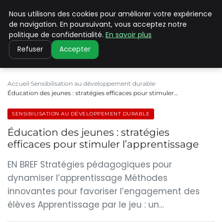
Nous utilisons des cookies pour améliorer votre expérience
CLIMATE C ADVANCED
de navigation. En poursuivant, vous acceptez notre
politique de confidentialité.
En savoir plus
Refuser
Accepter
Accueil
Sensibilisation au développement durable
Éducation des jeunes : stratégies efficaces pour stimuler…
SENSIBILISATION AU DÉVELOPPEMENT DURABLE
Éducation des jeunes : stratégies
efficaces pour stimuler l’apprentissage
EN BREF Stratégies pédagogiques pour
dynamiser l’apprentissage Méthodes
innovantes pour favoriser l’engagement des
élèves Apprentissage par le jeu : un…