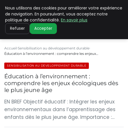
Nous utilisons des cookies pour améliorer votre expérience
CLIMATE C ADVANCED
de navigation. En poursuivant, vous acceptez notre
politique de confidentialité.
En savoir plus
Refuser
Accepter
Accueil
Sensibilisation au développement durable
Éducation à l’environnement : comprendre les enjeux…
SENSIBILISATION AU DÉVELOPPEMENT DURABLE
Éducation à l’environnement :
comprendre les enjeux écologiques dès
le plus jeune âge
EN BREF Objectif éducatif : Intégrer les enjeux
environnementaux dans l’apprentissage des
enfants dès le plus jeune âge. Importance :…