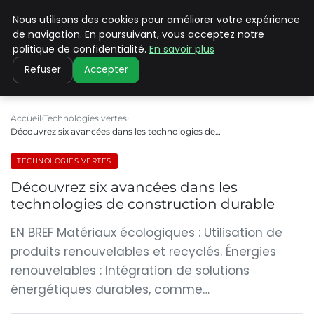
Nous utilisons des cookies pour améliorer votre expérience
CLIMATE C ADVANCED
de navigation. En poursuivant, vous acceptez notre
politique de confidentialité.
En savoir plus
Refuser
Accepter
Accueil
Technologies vertes
Découvrez six avancées dans les technologies de…
TECHNOLOGIES VERTES
Découvrez six avancées dans les
technologies de construction durable
EN BREF Matériaux écologiques : Utilisation de
produits renouvelables et recyclés. Énergies
renouvelables : Intégration de solutions
énergétiques durables, comme…