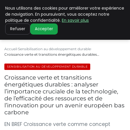
Nous utilisons des cookies pour améliorer votre expérience
CLIMATE C ADVANCED
de navigation. En poursuivant, vous acceptez notre
politique de confidentialité.
En savoir plus
Refuser
Accepter
Accueil
Sensibilisation au développement durable
Croissance verte et transitions énergétiques durables…
SENSIBILISATION AU DÉVELOPPEMENT DURABLE
Croissance verte et transitions
énergétiques durables : analyser
l’importance cruciale de la technologie,
de l’efficacité des ressources et de
l’innovation pour un avenir européen bas
carbone
EN BREF Croissance verte comme concept