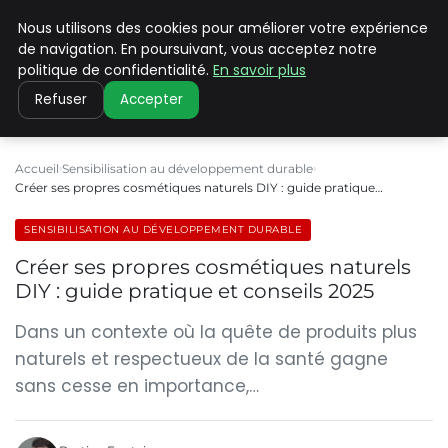
Nous utilisons des cookies pour améliorer votre expérience
CLIMATE C ADVANCED
de navigation. En poursuivant, vous acceptez notre
politique de confidentialité.
En savoir plus
Refuser
Accepter
Accueil
Sensibilisation au développement durable
Créer ses propres cosmétiques naturels DIY : guide pratique…
SENSIBILISATION AU DÉVELOPPEMENT DURABLE
Créer ses propres cosmétiques naturels
DIY : guide pratique et conseils 2025
Dans un contexte où la quête de produits plus
naturels et respectueux de la santé gagne
sans cesse en importance,…