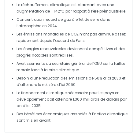
Le réchauffement climatique est alarmant avec une
augmentation de
+1,42°C
par rapport à l’ère préindustrielle.
Concentration record de
gaz à effet de serre
dans
l’atmosphère en
2024
.
Les émissions mondiales de
CO2
n’ont pas diminué assez
rapidement depuis l’accord de
Paris
.
Les
énergies renouvelables
deviennent compétitives et des
progrès notables sont réalisés.
Avertissements du secrétaire général de l’ONU sur la
faillite
morale
face à la crise climatique.
Besoin d’une réduction des
émissions
de
50%
d’ici
2030
et
d’atteindre le
net zéro
d’ici
2050
.
Le
financement climatique
nécessaire pour les pays en
développement doit atteindre
1.300 milliards de dollars
par
an d’ici
2035
.
Des bénéfices économiques associés à l’action climatique
sont mis en avant.