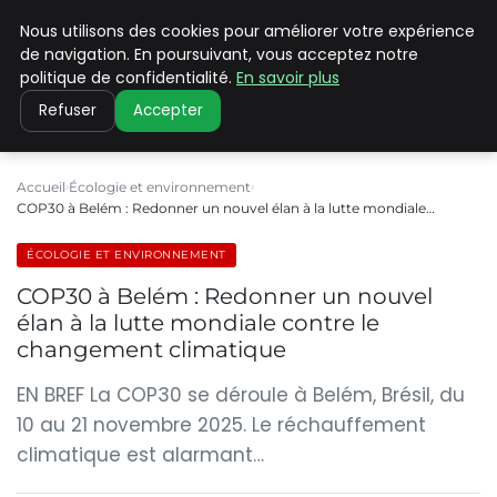
Nous utilisons des cookies pour améliorer votre expérience
CLIMATE C ADVANCED
de navigation. En poursuivant, vous acceptez notre
politique de confidentialité.
En savoir plus
Refuser
Accepter
Accueil
Écologie et environnement
COP30 à Belém : Redonner un nouvel élan à la lutte mondiale…
ÉCOLOGIE ET ENVIRONNEMENT
COP30 à Belém : Redonner un nouvel
élan à la lutte mondiale contre le
changement climatique
EN BREF La COP30 se déroule à Belém, Brésil, du
10 au 21 novembre 2025. Le réchauffement
climatique est alarmant…