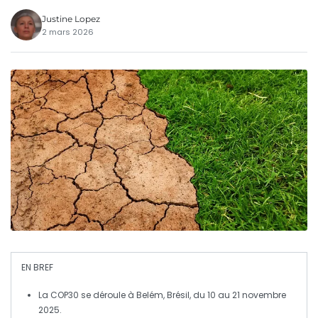
Justine Lopez
2 mars 2026
EN BREF
La
COP30
se déroule à
Belém
, Brésil, du
10 au 21 novembre
2025
.