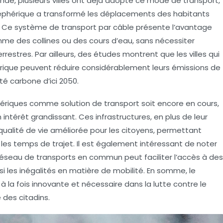
nde, plusieurs villes ont déjà adopté ce mode de transport,
léphérique a transformé les déplacements des habitants
. Ce système de transport par câble présente l’avantage
e des collines ou des cours d’eau, sans nécessiter
rrestres. Par ailleurs, des études montrent que les villes qui
hérique peuvent réduire considérablement leurs émissions de
ité carbone d’ici
2050
.
ériques
comme solution de transport soit encore en cours,
intérêt grandissant. Ces infrastructures, en plus de leur
qualité de vie améliorée pour les citoyens, permettant
r les temps de trajet. Il est également intéressant de noter
réseau de
transports en commun
peut faciliter l’accès à des
i les inégalités en matière de mobilité. En somme, le
à la fois innovante et nécessaire dans la lutte contre le
 des citadins.