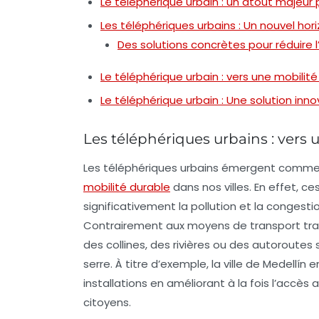
Le téléphérique urbain : un atout majeur 
Les téléphériques urbains : Un nouvel hor
Des solutions concrètes pour réduire
Le téléphérique urbain : vers une mobilit
Le téléphérique urbain : Une solution inn
Les téléphériques urbains : vers 
Les
téléphériques urbains
émergent comme un
mobilité durable
dans nos villes. En effet, c
significativement la
pollution
et la congestio
Contrairement aux moyens de transport tradi
des
collines
, des
rivières
ou des
autoroutes
s
serre. À titre d’exemple, la ville de Medellí
installations en améliorant à la fois l’accès 
citoyens.