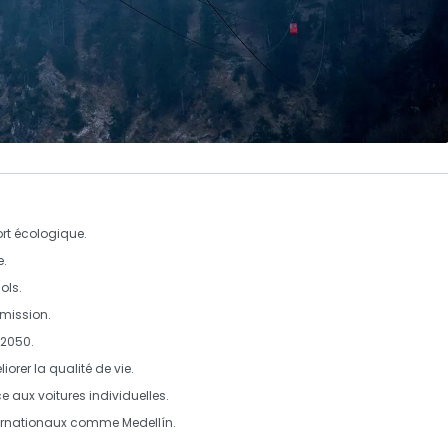
ort
écologique
.
e
.
sols
.
mission
.
 2050.
orer la qualité de vie.
e aux voitures individuelles.
nternationaux comme
Medellín
.