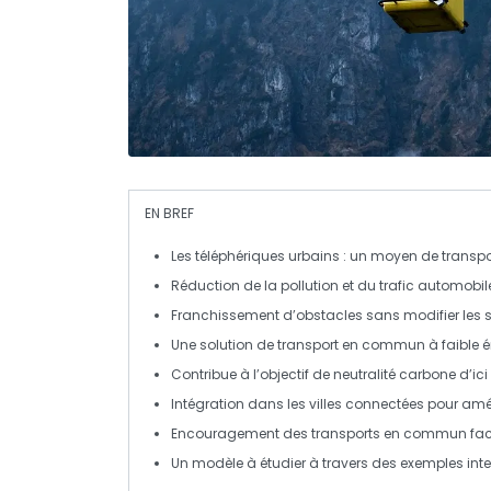
EN BREF
Les
téléphériques urbains
: un moyen de transp
Réduction de la
pollution
et du
trafic automobil
Franchissement d’obstacles sans
modifier les 
Une solution de
transport en commun
à faible
é
Contribue à l’objectif de
neutralité carbone
d’ici
Intégration dans les
villes connectées
pour améli
Encouragement des
transports en commun
fac
Un modèle à étudier à travers des exemples i