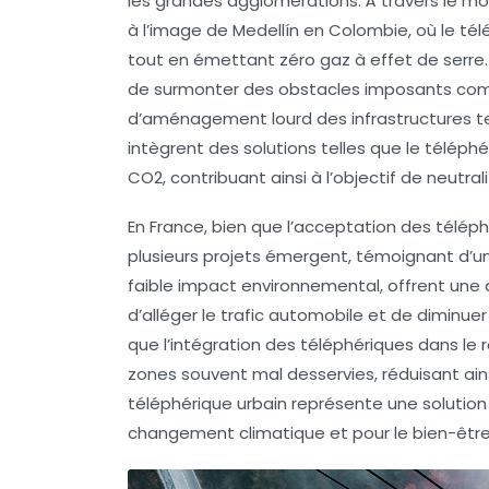
les grandes agglomérations. À travers le mo
à l’image de
Medellín
en Colombie, où le té
tout en émettant
zéro gaz à effet de serre
de surmonter des obstacles imposants comm
d’
aménagement lourd
des infrastructures te
intègrent des solutions telles que le télép
CO2, contribuant ainsi à l’objectif de neutral
En France, bien que l’acceptation des
téléph
plusieurs projets émergent, témoignant d’un 
faible impact environnemental, offrent une 
d’alléger le trafic automobile et de diminue
que l’intégration des
téléphériques
dans le 
zones souvent mal desservies, réduisant ains
téléphérique urbain représente une solution 
changement climatique
et pour le bien-être