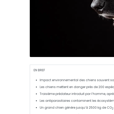
EN BREF
Impact environnemental
des chiens souvent so
Les chiens mettent en danger près de
200 espè
Troisième
prédateur
introduit par l’homme, après
Les
antiparasitaires
contaminent les écosystèm
Un grand chien génère jusqu’à
2500 kg
de
CO
2