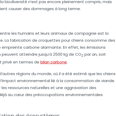
 la biodiversité n’est pas encore pleinement compris, mais
rraient causer des dommages à long terme.
 entre les humains et leurs animaux de compagnie est la
ture. La fabrication de croquettes pour chiens consomme des
e empreinte carbone alarmante. En effet, les émissions
n peuvent atteindre jusqu’à 2500 kg de
CO
par an, soit
2
jet privé en termes de
bilan carbone
.
d’autres régions du monde, où il a été estimé que les chiens
 l’impact environnemental lié à la consommation de viande.
r les ressources naturelles et une aggravation des
nt déjà au cœur des préoccupations environnementales
adation des écosystèmes