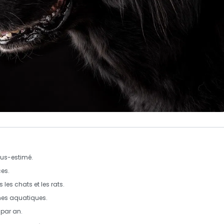
us-estimé.
ces
.
 les chats et les rats.
es aquatiques.
par an.