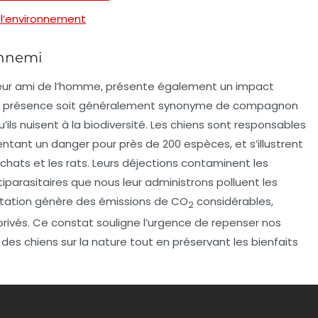
 l’environnement
ennemi
eur ami de l’homme
, présente également un impact
ur présence soit généralement synonyme de
compagnon
u’ils nuisent à la biodiversité. Les chiens sont responsables
entant un danger pour près de 200 espèces, et s’illustrent
s chats et les rats. Leurs déjections contaminent les
tiparasitaires que nous leur administrons polluent les
mentation génère des émissions de
CO
considérables,
2
rivés. Ce constat souligne l’urgence de repenser nos
 des chiens sur la nature tout en préservant les
bienfaits