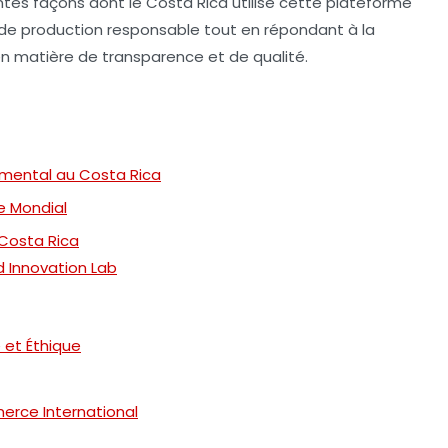
érentes façons dont le Costa Rica utilise cette plateforme
 de
production responsable
tout en répondant à la
n matière de
transparence
et de
qualité
.
mental au Costa Rica
e Mondial
 Costa Rica
 Innovation Lab
 et Éthique
merce International