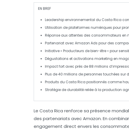
EN BREF
Leadership environnemental
du Costa Rica cons
Utilisation de
plateformes numériques
pour prom
Réponse aux
attentes des consommateurs
en m
Partenariat avec
Amazon Ads
pour des campag
Initiative
« Producteurs de bien-être »
pour sensib
Dégustations et
activations marketing
en magas
Impact fort avec près de
88 millions d’impressi
Plus de
40 millions de personnes
touchées sur d
Produits du Costa Rica positionnés comme
ha
Stratégie de durabilité reliée à la
production agr
Le
Costa Rica
renforce sa présence mondia
des partenariats avec
Amazon
. En combina
engagement direct envers les consommateu