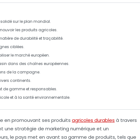
olidé sur le plan mondial.
ouvoir les produits agricoles.
atière de durabilité et traçabilité.
nes ciblées.
iliser le marché européen.
in dans des chaînes européennes.
ons
de la campagne.
ivers continents.
ut de gamme
et responsables.
icole
et à la
santé environnementale
.
le en promouvant ses
produits
agricoles durables
à travers
nt une stratégie de
marketing numérique
et un
rs, le pays met en avant sa gamme de produits, tels que