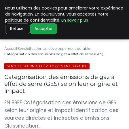
Nous utilisons des cookies pour améliorer votre expérience
CLIMATE C ADVANCED
de navigation. En poursuivant, vous acceptez notre
politique de confidentialité.
En savoir plus
Refuser
Accepter
Accueil
Sensibilisation au développement durable
Catégorisation des émissions de gaz à effet de serre (GES)…
SENSIBILISATION AU DÉVELOPPEMENT DURABLE
Catégorisation des émissions de gaz à
effet de serre (GES) selon leur origine et
impact
EN BREF Catégorisation des émissions de GES
selon leur origine et impact Identification des
sources directes et indirectes d’émissions
Classification…