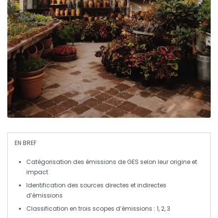
EN BREF
Catégorisation
des émissions de
GES
selon
leur origine
et
impact
Identification des
sources directes
et
indirectes
d’émissions
Classification en trois
scopes
d’émissions : 1, 2, 3