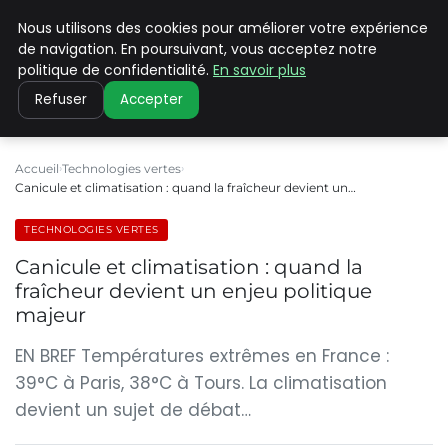
Nous utilisons des cookies pour améliorer votre expérience
CLIMATE C ADVANCED
de navigation. En poursuivant, vous acceptez notre
politique de confidentialité.
En savoir plus
Refuser
Accepter
Accueil
Technologies vertes
Canicule et climatisation : quand la fraîcheur devient un…
TECHNOLOGIES VERTES
Canicule et climatisation : quand la
fraîcheur devient un enjeu politique
majeur
EN BREF Températures extrêmes en France :
39°C à Paris, 38°C à Tours. La climatisation
devient un sujet de débat…