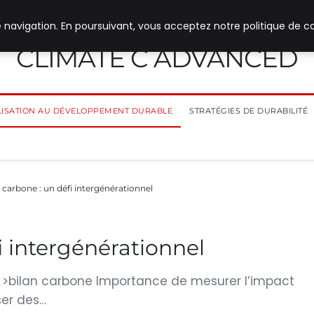
 navigation. En poursuivant, vous acceptez notre politique de co
CLIMATE C ADVANCED
ILISATION AU DÉVELOPPEMENT DURABLE
STRATÉGIES DE DURABILITÉ
 carbone : un défi intergénérationnel
i intergénérationnel
n >bilan carbone Importance de mesurer l’impact
ser des…