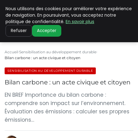
Nous utilisons des cookies pour améliorer votre expérience
CLIMATE C ADVANCED
de navigation. En poursuivant, vous acceptez notre
politique de confidentialité.
En savoir plus
Refuser
Accepter
Accueil
Sensibilisation au développement durable
Bilan carbone : un acte civique et citoyen
SENSIBILISATION AU DÉVELOPPEMENT DURABLE
Bilan carbone : un acte civique et citoyen
EN BREF Importance du bilan carbone :
comprendre son impact sur l’environnement.
Évaluation des émissions : calculer ses propres
émissions…