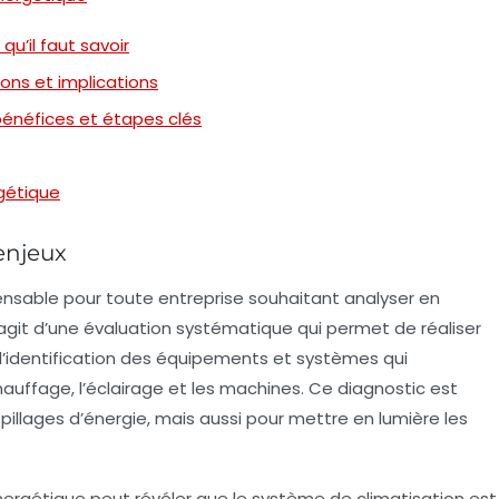
qu’il faut savoir
ions et implications
 bénéfices et étapes clés
rgétique
 enjeux
nsable pour toute entreprise souhaitant analyser en
s’agit d’une
évaluation
systématique qui permet de réaliser
 l’identification des équipements et systèmes qui
hauffage
, l’
éclairage
et les
machines
. Ce diagnostic est
pillages
d’
énergie
, mais aussi pour mettre en lumière les
énergétique peut révéler que le système de
climatisation
est