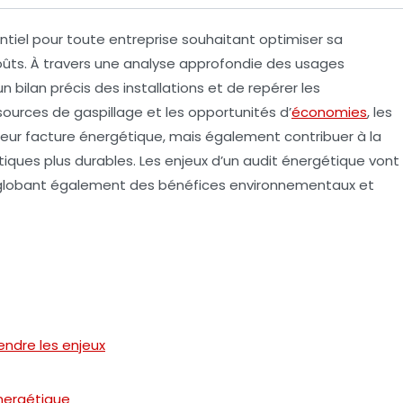
ntiel pour toute entreprise souhaitant optimiser sa
oûts. À travers une
analyse approfondie
des usages
 bilan précis des installations et de repérer les
s sources de
gaspillage
et les opportunités d’
économies
, les
leur
facture énergétique
, mais également contribuer à la
ques plus durables. Les enjeux d’un audit énergétique vont
englobant également des bénéfices environnementaux et
endre les enjeux
nergétique