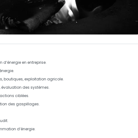
n d’
énergie
en entreprise.
énergie
.
ts
,
boutiques
,
exploitation agricole
.
te, évaluation des systèmes.
actions ciblées.
tion des
gaspillages
.
udit
.
mmation
d’
énergie
.