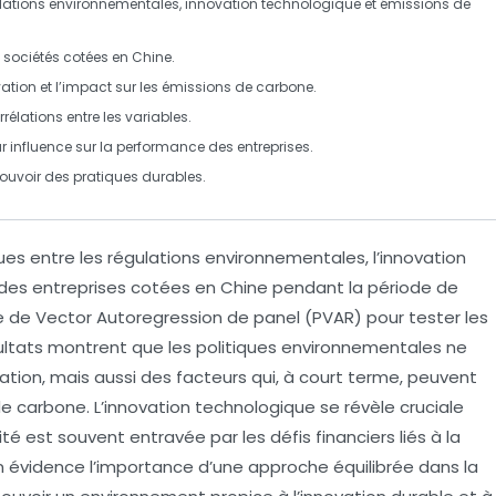
lations environnementales
,
innovation technologique
et
émissions de
s
sociétés cotées en Chine
.
ation
et l’impact sur les
émissions de carbone
.
rrélations
entre les variables.
ur influence sur la
performance des entreprises
.
uvoir des pratiques
durables
.
ues
entre les
régulations environnementales
, l’
innovation
des entreprises cotées en Chine pendant la période de
le de
Vector Autoregression
de panel (PVAR) pour tester les
ésultats montrent que les politiques environnementales ne
tion, mais aussi des facteurs qui, à court terme, peuvent
carbone. L’innovation technologique se révèle cruciale
té est souvent entravée par les défis financiers liés à la
en évidence l’importance d’une approche équilibrée dans la