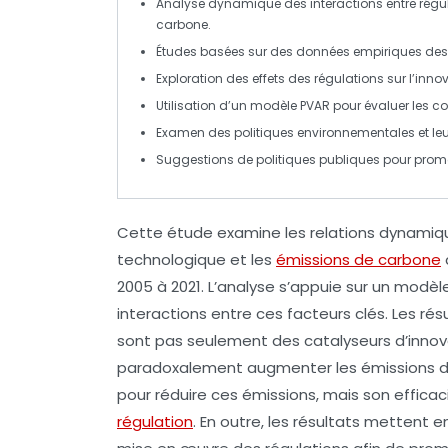
Analyse dynamique
des interactions entre
régu
carbone
.
Études basées sur des
données empiriques
de
Exploration des
effets des régulations
sur l’
innov
Utilisation d’un modèle
PVAR
pour évaluer les
co
Examen des
politiques environnementales
et le
Suggestions de
politiques publiques
pour promo
Cette étude examine les
relations dynamiq
technologique
et les
émissions de carbone
2005 à 2021. L’analyse s’appuie sur un modè
interactions entre ces facteurs clés. Les r
sont pas seulement des catalyseurs d’innova
paradoxalement augmenter les émissions de 
pour réduire ces émissions, mais son efficaci
régulation
. En outre, les résultats mettent 