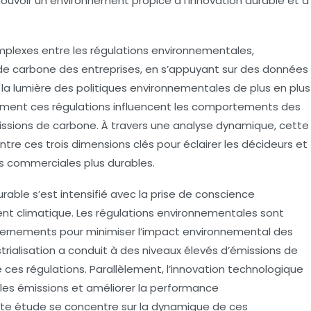
uvoir un environnement propice à l’innovation durable et à
mplexes entre les
régulations environnementales
,
de carbone
des entreprises, en s’appuyant sur des données
la lumière des politiques environnementales de plus en plus
omment ces régulations influencent les comportements des
issions de carbone. À travers une analyse dynamique, cette
ntre ces trois dimensions clés pour éclairer les décideurs et
s commerciales plus durables.
rable s’est intensifié avec la prise de conscience
t climatique. Les
régulations environnementales
sont
ernements pour minimiser l’impact environnemental des
strialisation a conduit à des niveaux élevés d’
émissions de
 de ces régulations. Parallèlement,
l’innovation technologique
es émissions et améliorer la performance
ette étude se concentre sur la dynamique de ces