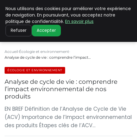
Nous utilisons des cookies pour améliorer votre expérience
CLIMATE C ADVANCED
de navigation. En poursuivant, vous acceptez notre
politique de confidentialité.
En savoir plus
Refuser
Accepter
Accueil
Écologie et environnement
Analyse de cycle de vie : comprendre l’impact…
ÉCOLOGIE ET ENVIRONNEMENT
Analyse de cycle de vie : comprendre
l’impact environnemental de nos
produits
EN BREF Définition de l’Analyse de Cycle de Vie
(ACV) Importance de l’impact environnemental
des produits Étapes clés de l’ACV…