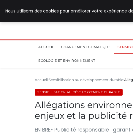
28 juillet 2026
Nous utilisons des cookies pour améliorer votre expérience de
ACCUEIL
CHANGEMENT CLIMATIQUE
SENSIB
ÉCOLOGIE ET ENVIRONNEMENT
Accueil
Sensibilisation au développement durable
Allé
SENSIBILISATION AU DÉVELOPPEMENT DURABLE
Allégations environn
enjeux et la publicité
EN BREF Publicité responsable : gara