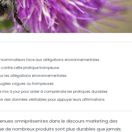
consommateurs face aux
allégations environnementales
.
tte contre cette pratique trompeuse.
ur les
allégations environnementales
.
 jugées
vagues
ou
trompeuses
.
e mis à jour pour aider à comprendre les
pratiques durables
.
nir des données vérifiables pour appuyer leurs affirmations.
enues omniprésentes dans le discours marketing des
ue de nombreux produits sont plus durables que jamais.