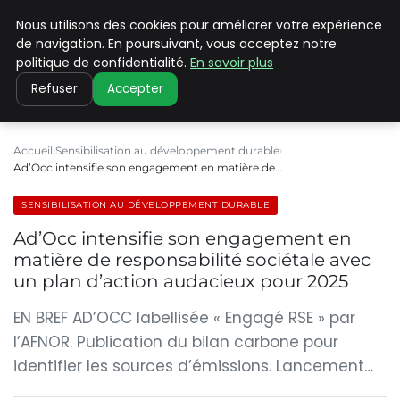
Nous utilisons des cookies pour améliorer votre expérience
CLIMATE C ADVANCED
de navigation. En poursuivant, vous acceptez notre
politique de confidentialité.
En savoir plus
Refuser
Accepter
Accueil
Sensibilisation au développement durable
Ad’Occ intensifie son engagement en matière de…
SENSIBILISATION AU DÉVELOPPEMENT DURABLE
Ad’Occ intensifie son engagement en
matière de responsabilité sociétale avec
un plan d’action audacieux pour 2025
EN BREF AD’OCC labellisée « Engagé RSE » par
l’AFNOR. Publication du bilan carbone pour
identifier les sources d’émissions. Lancement…