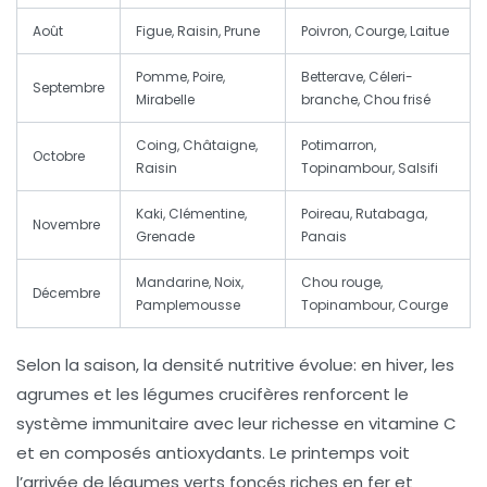
Août
Figue, Raisin, Prune
Poivron, Courge, Laitue
Pomme, Poire,
Betterave, Céleri-
Septembre
Mirabelle
branche, Chou frisé
Coing, Châtaigne,
Potimarron,
Octobre
Raisin
Topinambour, Salsifi
Kaki, Clémentine,
Poireau, Rutabaga,
Novembre
Grenade
Panais
Mandarine, Noix,
Chou rouge,
Décembre
Pamplemousse
Topinambour, Courge
Selon la saison, la densité nutritive évolue: en hiver, les
agrumes et les légumes crucifères renforcent le
système immunitaire avec leur richesse en vitamine C
et en composés antioxydants. Le printemps voit
l’arrivée de légumes verts foncés riches en fer et