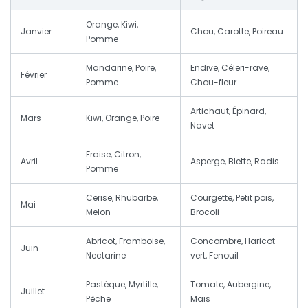
Orange, Kiwi,
Janvier
Chou, Carotte, Poireau
Pomme
Mandarine, Poire,
Endive, Céleri-rave,
Février
Pomme
Chou-fleur
Artichaut, Épinard,
Mars
Kiwi, Orange, Poire
Navet
Fraise, Citron,
Avril
Asperge, Blette, Radis
Pomme
Cerise, Rhubarbe,
Courgette, Petit pois,
Mai
Melon
Brocoli
Abricot, Framboise,
Concombre, Haricot
Juin
Nectarine
vert, Fenouil
Pastèque, Myrtille,
Tomate, Aubergine,
Juillet
Pêche
Maïs