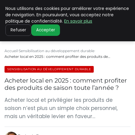
Nous utilisons des cookies pour améliorer votre expérience
CLIMATE C ADVANCED
de navigation. En poursuivant, vous acceptez notre
politique de confidentialité.
En savoir plus
Refuser
Accepter
Accueil
Sensibilisation au développement durable
Acheter local en 2025 : comment profiter des produits de…
SENSIBILISATION AU DÉVELOPPEMENT DURABLE
Acheter local en 2025 : comment profiter
des produits de saison toute l’année ?
Acheter local et privilégier les produits de
saison n’est plus un simple choix personnel,
mais un véritable levier en faveur…