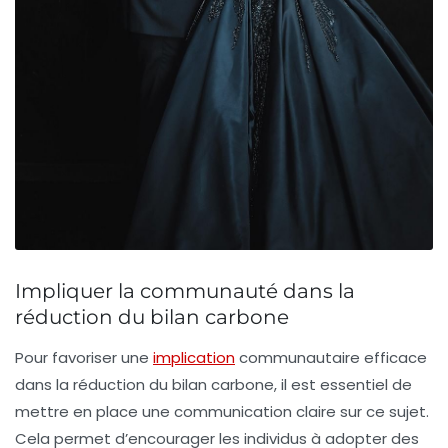
Impliquer la communauté dans la
réduction du bilan carbone
Pour favoriser une
implication
communautaire
efficace
dans la réduction du
bilan carbone
, il est essentiel de
mettre en place une
communication claire
sur ce sujet.
Cela permet d’encourager les individus à adopter des