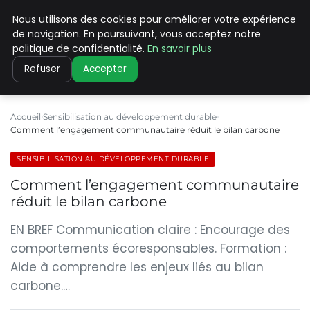
Nous utilisons des cookies pour améliorer votre expérience
CLIMATE C ADVANCED
de navigation. En poursuivant, vous acceptez notre
politique de confidentialité.
En savoir plus
Refuser
Accepter
Accueil
Sensibilisation au développement durable
Comment l’engagement communautaire réduit le bilan carbone
SENSIBILISATION AU DÉVELOPPEMENT DURABLE
Comment l’engagement communautaire
réduit le bilan carbone
EN BREF Communication claire : Encourage des
comportements écoresponsables. Formation :
Aide à comprendre les enjeux liés au bilan
carbone.…